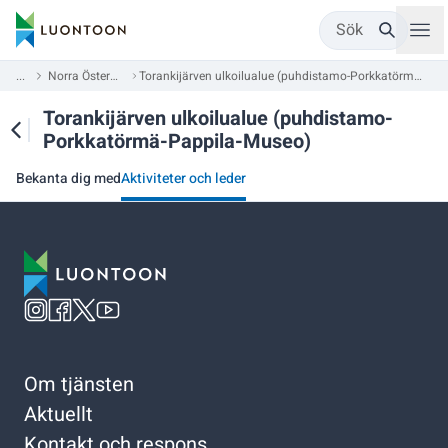
Sök
...
Norra Österbotten
Torankijärven ulkoilualue (puhdistamo-Porkkatörmä-Pappila-Museo)
Torankijärven ulkoilualue (puhdistamo-
Porkkatörmä-Pappila-Museo)
Bekanta dig med
Aktiviteter och leder
Om tjänsten
Aktuellt
Kontakt och respons