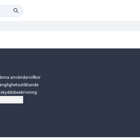
änna användarvillkor
gänglighetsutlåtande
skyddsbeskrivning
nställningar