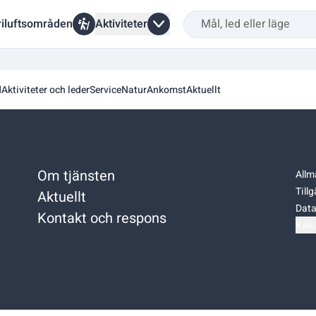
riluftsområden
Aktiviteter
d
Aktiviteter och leder
Service
Natur
Ankomst
Aktuellt
Om tjänsten
Allm
Till
Aktuellt
Data
Kontakt och respons
Kaki