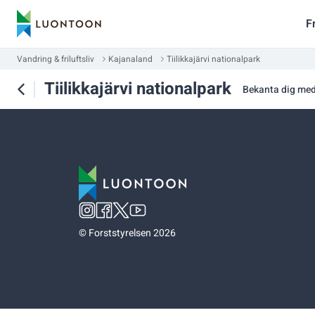
F
Vandring & friluftsliv
Kajanaland
Tiilikkajärvi nationalpark
Tiilikkajärvi nationalpark
Bekanta dig me
©
Forststyrelsen 2026