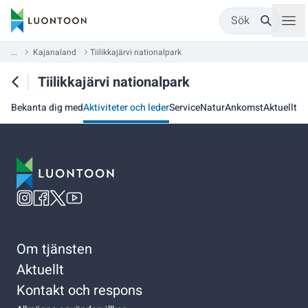
Sök
...
Kajanaland
Tiilikkajärvi nationalpark
Tiilikkajärvi nationalpark
Bekanta dig med
Aktiviteter och leder
Service
Natur
Ankomst
Aktuellt
Om tjänsten
Aktuellt
Kontakt och respons