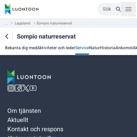
Sök
...
Lappland
Sompio naturreservat
Sompio naturreservat
Bekanta dig med
Aktiviteter och leder
Service
Natur
Historia
Ankomst
Ak
Om tjänsten
Aktuellt
Kontakt och respons