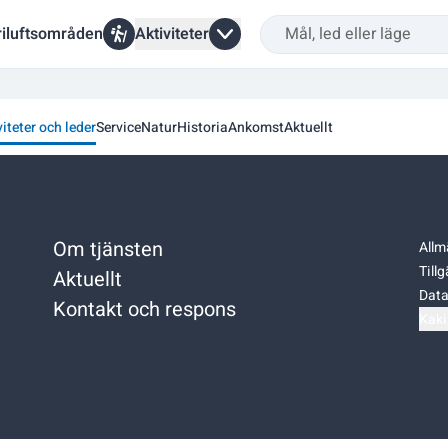
riluftsområden
Aktiviteter
viteter och leder
Service
Natur
Historia
Ankomst
Aktuellt
Om tjänsten
Allm
Till
Aktuellt
Data
Kontakt och respons
Kaki