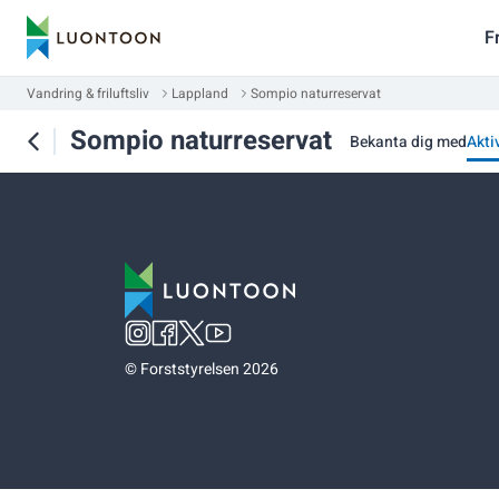
F
Vandring & friluftsliv
Lappland
Sompio naturreservat
Sompio naturreservat
Bekanta dig med
Akti
©
Forststyrelsen 2026