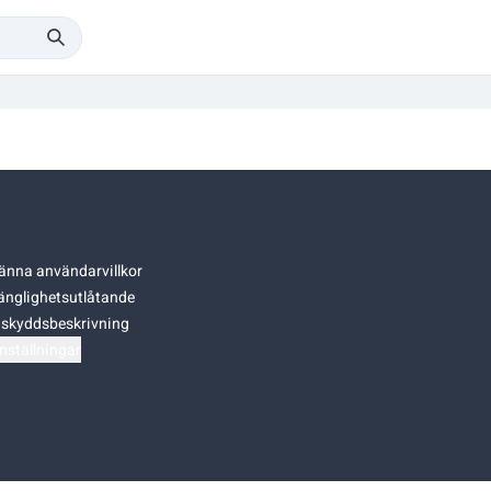
änna användarvillkor
gänglighetsutlåtande
skyddsbeskrivning
nställningar