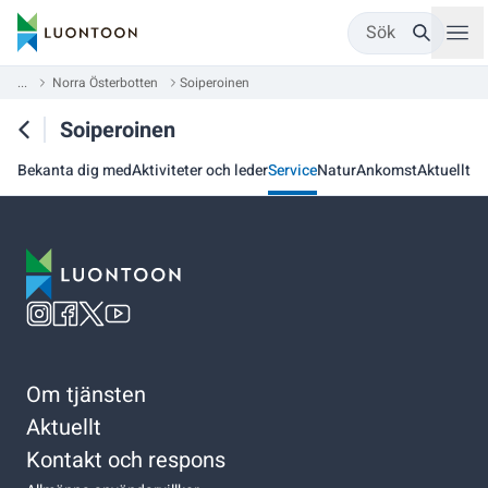
Sök
...
Norra Österbotten
Soiperoinen
Soiperoinen
Bekanta dig med
Aktiviteter och leder
Service
Natur
Ankomst
Aktuellt
Om tjänsten
Aktuellt
Kontakt och respons