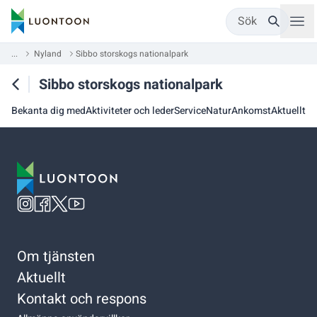
Sök
...
Nyland
Sibbo storskogs nationalpark
Sibbo storskogs nationalpark
Bekanta dig med
Aktiviteter och leder
Service
Natur
Ankomst
Aktuellt
Om tjänsten
Aktuellt
Kontakt och respons