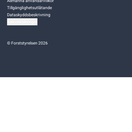
Allmänna användarvillkor
Tillgänglighetsutlåtande
Dataskyddsbeskrivning
Kakinställningar
©
Forststyrelsen 2026