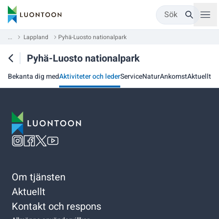
Sök
...
Lappland
Pyhä-Luosto nationalpark
Pyhä-Luosto nationalpark
Bekanta dig med
Aktiviteter och leder
Service
Natur
Ankomst
Aktuellt
Om tjänsten
Aktuellt
Kontakt och respons