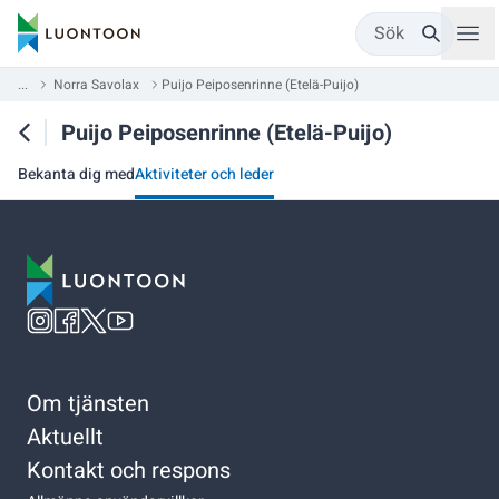
Sök
...
Norra Savolax
Puijo Peiposenrinne (Etelä-Puijo)
Puijo Peiposenrinne (Etelä-Puijo)
Bekanta dig med
Aktiviteter och leder
Om tjänsten
Aktuellt
Kontakt och respons