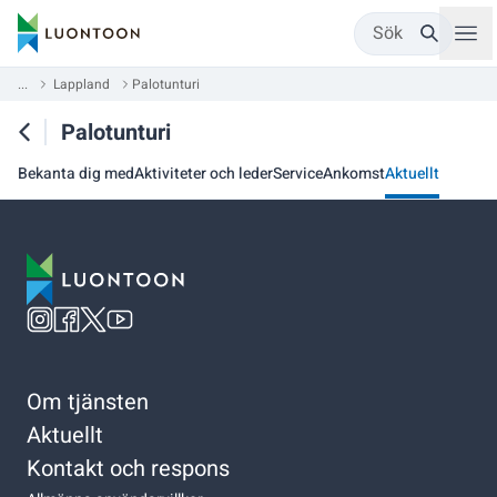
Sök
...
Lappland
Palotunturi
Palotunturi
Bekanta dig med
Aktiviteter och leder
Service
Ankomst
Aktuellt
Om tjänsten
Aktuellt
Kontakt och respons