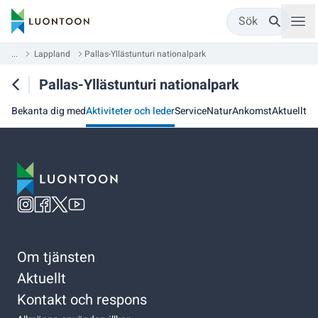
Sök
...
Lappland
Pallas-Yllästunturi nationalpark
Pallas-Yllästunturi nationalpark
Bekanta dig med
Aktiviteter och leder
Service
Natur
Ankomst
Aktuellt
Om tjänsten
Aktuellt
Kontakt och respons