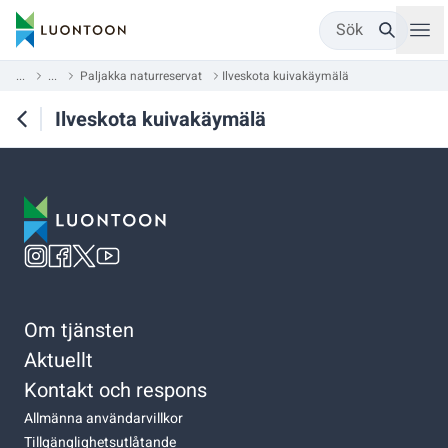
Sök
...
...
Paljakka naturreservat
Ilveskota kuivakäymälä
Ilveskota kuivakäymälä
Om tjänsten
Aktuellt
Kontakt och respons
Allmänna användarvillkor
Tillgänglighetsutlåtande