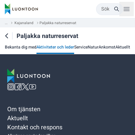
Sök
...
Kajanaland
Paljakka naturreservat
Paljakka naturreservat
Bekanta dig med
Aktiviteter och leder
Service
Natur
Ankomst
Aktuellt
Om tjänsten
Aktuellt
Kontakt och respons