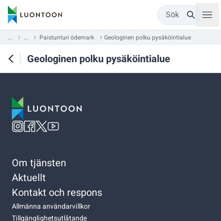
Sök
...
...
Paistunturi ödemark
Geologinen polku pysäköintialue
Geologinen polku pysäköintialue
Om tjänsten
Aktuellt
Kontakt och respons
Allmänna användarvillkor
Tillgänglighetsutlåtande