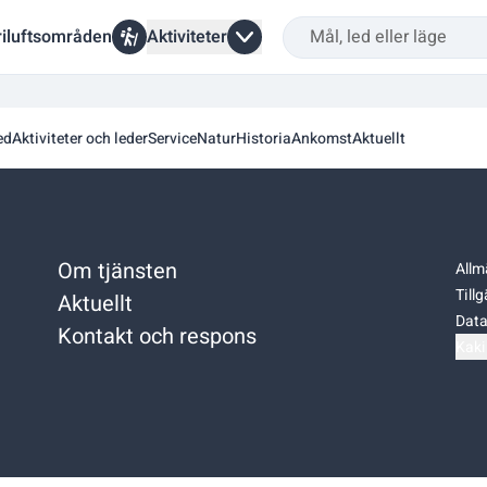
riluftsområden
Aktiviteter
ed
Aktiviteter och leder
Service
Natur
Historia
Ankomst
Aktuellt
Om tjänsten
Allm
Till
Aktuellt
Data
Kontakt och respons
Kaki