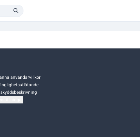
änna användarvillkor
gänglighetsutlåtande
skyddsbeskrivning
nställningar