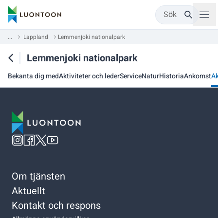
Sök
...
Lappland
Lemmenjoki nationalpark
Lemmenjoki nationalpark
Bekanta dig med
Aktiviteter och leder
Service
Natur
Historia
Ankomst
Ak
Om tjänsten
Aktuellt
Kontakt och respons