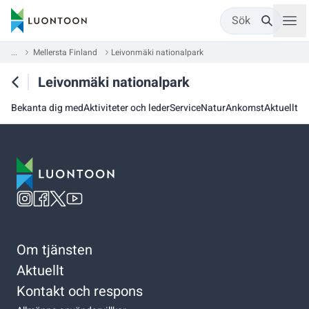
Sök
...
Mellersta Finland
Leivonmäki nationalpark
Leivonmäki nationalpark
Bekanta dig med
Aktiviteter och leder
Service
Natur
Ankomst
Aktuellt
Om tjänsten
Aktuellt
Kontakt och respons