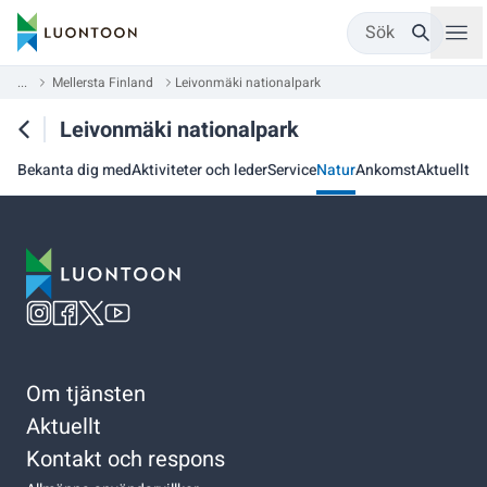
Sök
...
Mellersta Finland
Leivonmäki nationalpark
Leivonmäki nationalpark
Bekanta dig med
Aktiviteter och leder
Service
Natur
Ankomst
Aktuellt
Om tjänsten
Aktuellt
Kontakt och respons