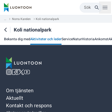
Sök
...
Norra Karelen
Koli nationalpark
Koli nationalpark
Bekanta dig med
Aktiviteter och leder
Service
Natur
Historia
Ankomst
Ak
Om tjänsten
Aktuellt
Kontakt och respons