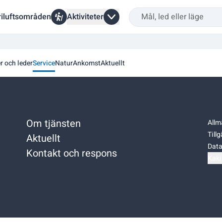
riluftsområden
Aktiviteter
er och leder
Service
Natur
Ankomst
Aktuellt
Om tjänsten
Allm
Till
Aktuellt
Data
Kontakt och respons
Kaki