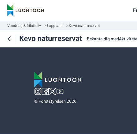
F
Vandring & friluftsliv
Lappland
Kevo naturreservat
Kevo naturreservat
Bekanta dig med
Aktivitet
©
Forststyrelsen 2026