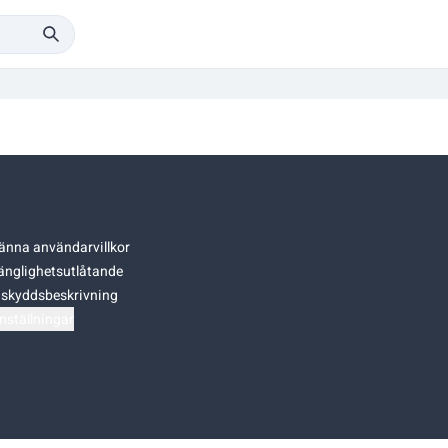
änna användarvillkor
gänglighetsutlåtande
skyddsbeskrivning
nställningar