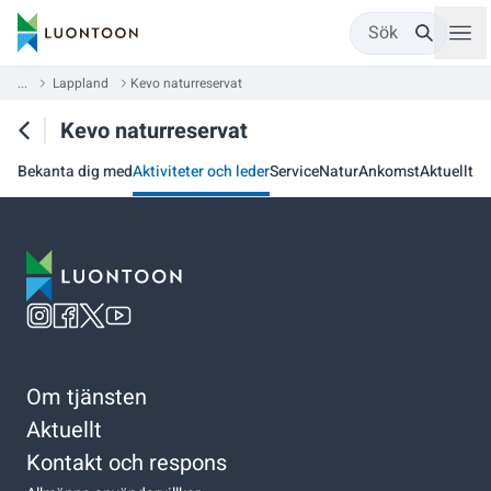
Sök
...
Lappland
Kevo naturreservat
Kevo naturreservat
Bekanta dig med
Aktiviteter och leder
Service
Natur
Ankomst
Aktuellt
Om tjänsten
Aktuellt
Kontakt och respons