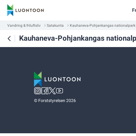
F
Vandring & friluftsliv
Satakunta
Kauhaneva-Pohjankangas nationalpark
Kauhaneva-Pohjankangas national
©
Forststyrelsen 2026