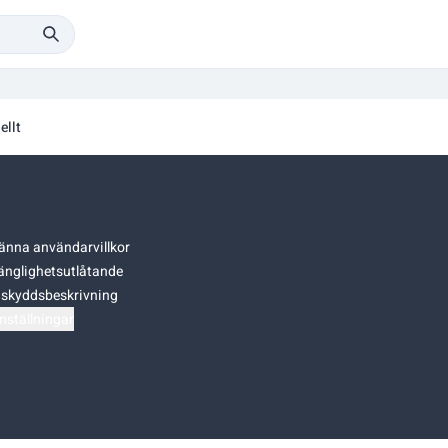
ellt
änna användarvillkor
gänglighetsutlåtande
skyddsbeskrivning
nställningar