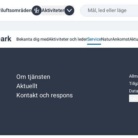
riluftsområden
Aktiviteter
park
Bekanta dig med
Aktiviteter och leder
Service
Natur
Ankomst
Aktu
Om tjänsten
Allm
Till
Aktuellt
Data
Kontakt och respons
Kaki