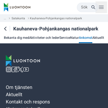
Sök
...
Satakunta
Kauhaneva-Pohjankangas nationalpark
Kauhaneva-Pohjankangas nationalpark
Bekanta dig med
Aktiviteter och leder
Service
Natur
Ankomst
Aktuellt
Om tjänsten
Aktuellt
Kontakt och respons