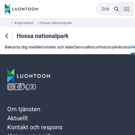
Sök
...
Kajanaland
Hossa nationalpark
Hossa nationalpark
Bekanta dig med
Aktiviteter och leder
Service
Natur
Historia
Ankomst
Ak
Om tjänsten
Aktuellt
Kontakt och respons