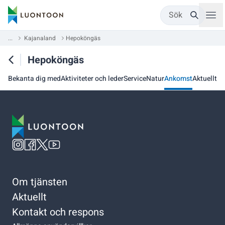
Sök
...
Kajanaland
Hepoköngäs
Hepoköngäs
Bekanta dig med
Aktiviteter och leder
Service
Natur
Ankomst
Aktuellt
Om tjänsten
Aktuellt
Kontakt och respons