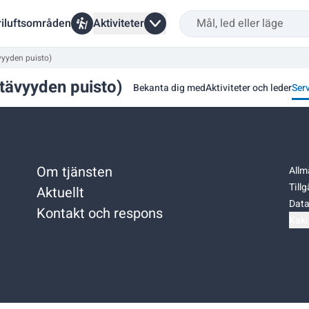
riluftsområden
Aktiviteter
vyyden puisto)
tävyyden puisto)
Bekanta dig med
Aktiviteter och leder
Ser
Om tjänsten
Allm
Till
Aktuellt
Data
Kontakt och respons
Kaki