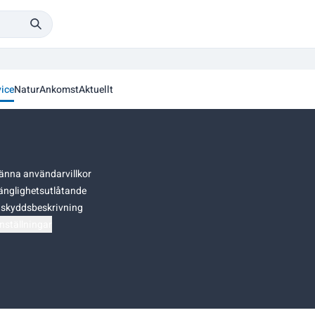
vice
Natur
Ankomst
Aktuellt
änna användarvillkor
gänglighetsutlåtande
skyddsbeskrivning
nställningar