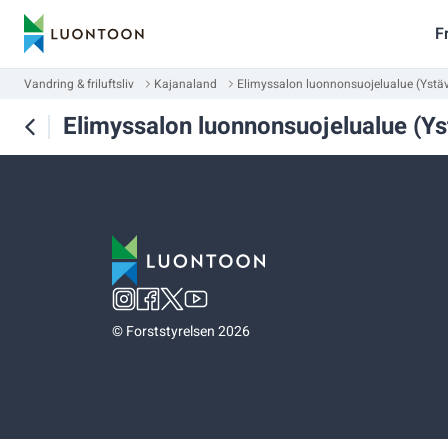
F
Vandring & friluftsliv
Kajanaland
Elimyssalon luonnonsuojelualue (Ystä
Elimyssalon luonnonsuojelualue (Ys
©
Forststyrelsen 2026