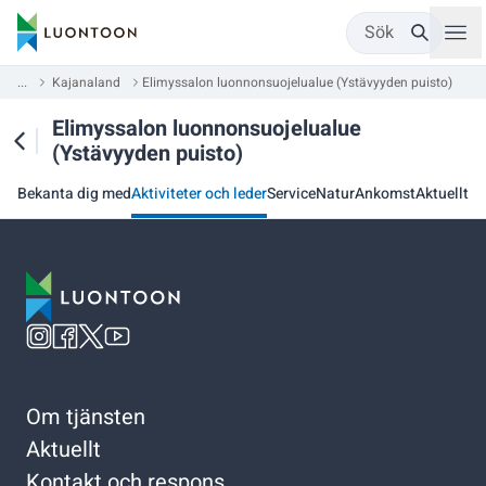
Sök
...
Kajanaland
Elimyssalon luonnonsuojelualue (Ystävyyden puisto)
Elimyssalon luonnonsuojelualue
(Ystävyyden puisto)
Bekanta dig med
Aktiviteter och leder
Service
Natur
Ankomst
Aktuellt
Om tjänsten
Aktuellt
Kontakt och respons