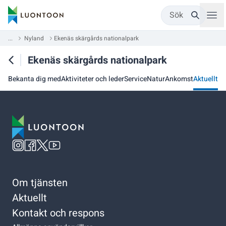
Sök
...
Nyland
Ekenäs skärgårds nationalpark
Ekenäs skärgårds nationalpark
Bekanta dig med
Aktiviteter och leder
Service
Natur
Ankomst
Aktuellt
Om tjänsten
Aktuellt
Kontakt och respons