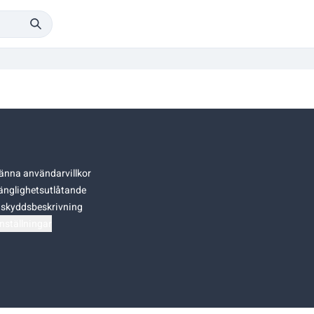
änna användarvillkor
gänglighetsutlåtande
skyddsbeskrivning
nställningar