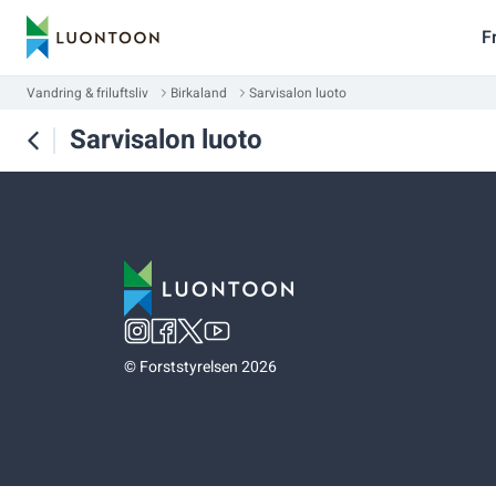
F
Vandring & friluftsliv
Birkaland
Sarvisalon luoto
Sarvisalon luoto
©
Forststyrelsen 2026