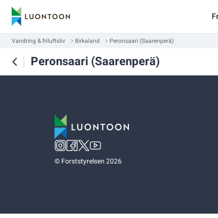
F
Vandring & friluftsliv
Birkaland
Peronsaari (Saarenperä)
Peronsaari (Saarenperä)
©
Forststyrelsen 2026