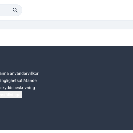
änna användarvillkor
gänglighetsutlåtande
skyddsbeskrivning
nställningar