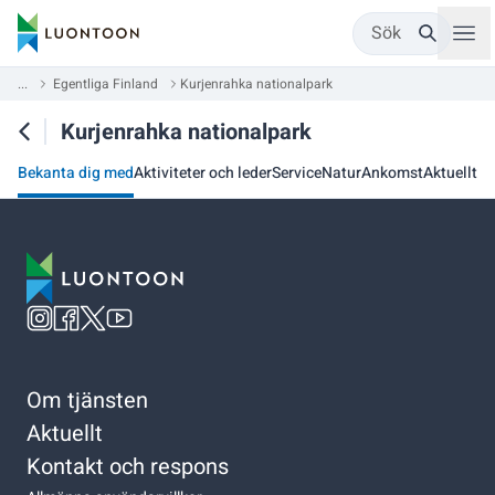
Sök
...
Egentliga Finland
Kurjenrahka nationalpark
Kurjenrahka nationalpark
Bekanta dig med
Aktiviteter och leder
Service
Natur
Ankomst
Aktuellt
Om tjänsten
Aktuellt
Kontakt och respons