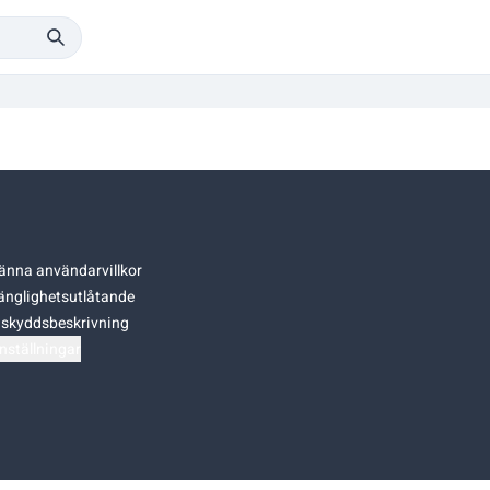
änna användarvillkor
gänglighetsutlåtande
skyddsbeskrivning
nställningar