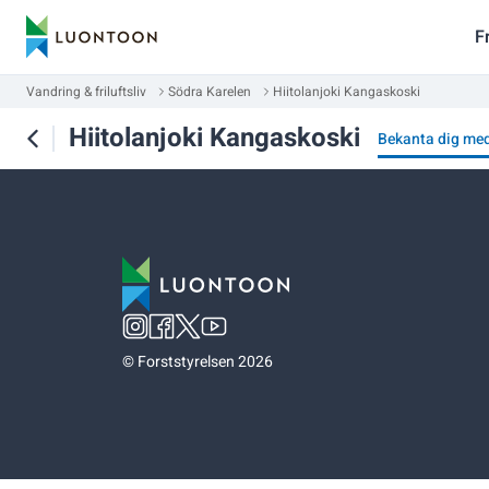
F
Vandring & friluftsliv
Södra Karelen
Hiitolanjoki Kangaskoski
Hiitolanjoki Kangaskoski
Bekanta dig me
©
Forststyrelsen 2026