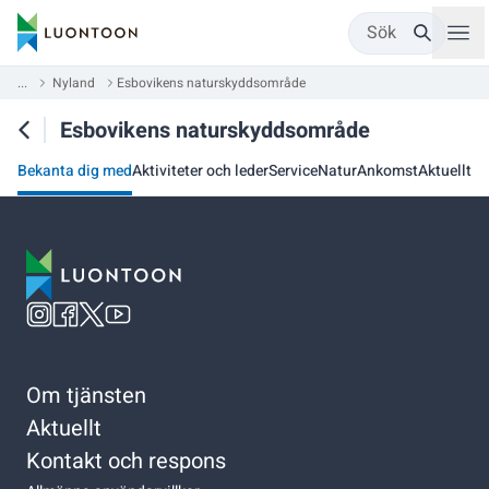
Sök
...
Nyland
Esbovikens naturskyddsområde
Esbovikens naturskyddsområde
Bekanta dig med
Aktiviteter och leder
Service
Natur
Ankomst
Aktuellt
Om tjänsten
Aktuellt
Kontakt och respons