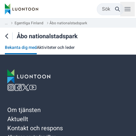
Sök
...
Egentliga Finland
Åbo na­tio­nal­stads­park
Åbo na­tio­nal­stads­park
Bekanta dig med
Aktiviteter och leder
Om tjänsten
Aktuellt
Kontakt och respons