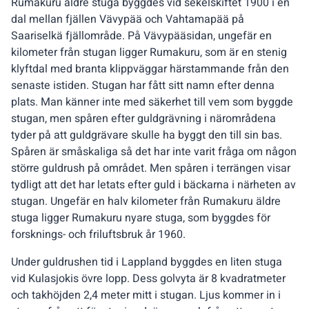
Rumakuru äldre stuga byggdes vid sekelskiftet 1900 i en
dal mellan fjällen Vävypää och Vahtamapää på
Saariselkä fjällområde. På Vävypääsidan, ungefär en
kilometer från stugan ligger Rumakuru, som är en stenig
klyftdal med branta klippväggar härstammande från den
senaste istiden. Stugan har fått sitt namn efter denna
plats. Man känner inte med säkerhet till vem som byggde
stugan, men spåren efter guldgrävning i närområdena
tyder på att guldgrävare skulle ha byggt den till sin bas.
Spåren är småskaliga så det har inte varit fråga om någon
större guldrush på området. Men spåren i terrängen visar
tydligt att det har letats efter guld i bäckarna i närheten av
stugan. Ungefär en halv kilometer från Rumakuru äldre
stuga ligger Rumakuru nyare stuga, som byggdes för
forsknings- och friluftsbruk år 1960.
Under guldrushen tid i Lappland byggdes en liten stuga
vid Kulasjokis övre lopp. Dess golvyta är 8 kvadratmeter
och takhöjden 2,4 meter mitt i stugan. Ljus kommer in i