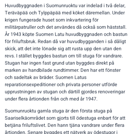
Huvudbyggnaden i Suomunruoktu var indelad i två delar,
Teräväpää och Tylppäpää med köket däremellan. Under
krigen fungerade huset som inkvartering för
militärpatruller och det användes då också som häststall.
År 1943 köpte Suomen Latu huvudbyggnaden och bastun
för friluftsbruk. Redan då var huvudbygganden i så dåligt
skick, att det inte lönade sig att rusta upp den utan den
revs. I stället byggdes bastun om till stuga för vandrare.
Stugan har ingen fast grund utan byggdes direkt på
marken av handbilade rundtimmer. Den har ett fönster
och sadeltak av bräder. Suomen Latus
reparationsexpeditioner och privata personer utförde
upprustningen av stugan och därtill gjordes renoveringar
under flera årtionden från och med år 1947.
Suomunruoktu gamla stuga är den första stuga på
Saariselkäområdet som gjorts till ödestuga enbart för att
betjäna friluftslivet. Den hann tjäna vandrare under flera
årtionden. Senare byggdes ett nätverk av ödestugor i