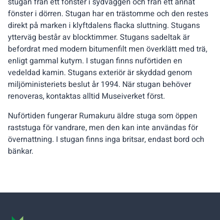
stugan från ett fönster i sydväggen och från ett annat
fönster i dörren. Stugan har en trästomme och den restes
direkt på marken i klyftdalens flacka sluttning. Stugans
ytterväg består av blocktimmer. Stugans sadeltak är
befordrat med modern bitumenfilt men överklätt med trä,
enligt gammal kutym. I stugan finns nuförtiden en
vedeldad kamin. Stugans exteriör är skyddad genom
miljöministeriets beslut år 1994. När stugan behöver
renoveras, kontaktas alltid Museiverket först.
Nuförtiden fungerar Rumakuru äldre stuga som öppen
raststuga för vandrare, men den kan inte användas för
övernattning. I stugan finns inga britsar, endast bord och
bänkar.