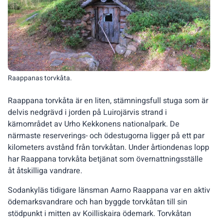
Raappanas torvkåta.
Raappana torvkåta är en liten, stämningsfull stuga som är
delvis nedgrävd i jorden på Luirojärvis strand i
kärnområdet av Urho Kekkonens nationalpark. De
närmaste reserverings- och ödestugorna ligger på ett par
kilometers avstånd från torvkåtan. Under årtiondenas lopp
har Raappana torvkåta betjänat som övernattningsställe
åt åtskilliga vandrare.
Sodankyläs tidigare länsman Aarno Raappana var en aktiv
ödemarksvandrare och han byggde torvkåtan till sin
stödpunkt i mitten av Koilliskaira ödemark. Torvkåtan