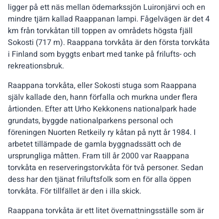
ligger på ett näs mellan ödemarkssjön Luironjärvi och en
mindre tjärn kallad Raappanan lampi. Fågelvägen är det 4
km från torvkåtan till toppen av områdets högsta fjäll
Sokosti (717 m). Raappana torvkåta är den första torvkåta
i Finland som byggts enbart med tanke på frilufts- och
rekreationsbruk.
Raappana torvkåta, eller Sokosti stuga som Raappana
själv kallade den, hann förfalla och murkna under flera
årtionden. Efter att Urho Kekkonens nationalpark hade
grundats, byggde nationalparkens personal och
föreningen Nuorten Retkeily ry kåtan på nytt år 1984. I
arbetet tillämpade de gamla byggnadssätt och de
ursprungliga måtten. Fram till år 2000 var Raappana
torvkåta en reserveringstorvkåta för två personer. Sedan
dess har den tjänat friluftsfolk som en för alla öppen
torvkåta. För tillfället är den i illa skick.
Raappana torvkåta är ett litet övernattningsställe som är