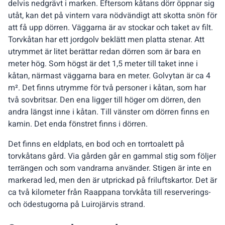
delvis nedgrävt i marken. Eftersom kåtans dörr öppnar sig
utåt, kan det på vintern vara nödvändigt att skotta snön för
att få upp dörren. Väggarna är av stockar och taket av filt.
Torvkåtan har ett jordgolv beklätt men platta stenar. Att
utrymmet är litet berättar redan dörren som är bara en
meter hög. Som högst är det 1,5 meter till taket inne i
kåtan, närmast väggarna bara en meter. Golvytan är ca 4
m². Det finns utrymme för två personer i kåtan, som har
två sovbritsar. Den ena ligger till höger om dörren, den
andra längst inne i kåtan. Till vänster om dörren finns en
kamin. Det enda fönstret finns i dörren.
Det finns en eldplats, en bod och en torrtoalett på
torvkåtans gård. Via gården går en gammal stig som följer
terrängen och som vandrarna använder. Stigen är inte en
markerad led, men den är utprickad på friluftskartor. Det är
ca två kilometer från Raappana torvkåta till reserverings-
och ödestugorna på Luirojärvis strand.