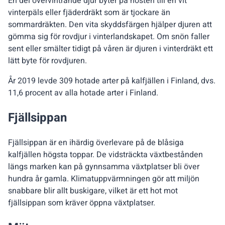
En del övervintrande djur byter på hösten till en vit
vinterpäls eller fjäderdräkt som är tjockare än
sommardräkten. Den vita skyddsfärgen hjälper djuren att
gömma sig för rovdjur i vinterlandskapet. Om snön faller
sent eller smälter tidigt på våren är djuren i vinterdräkt ett
lätt byte för rovdjuren.
År 2019 levde 309 hotade arter på kalfjällen i Finland, dvs.
11,6 procent av alla hotade arter i Finland.
Fjällsippan
Fjällsippan är en ihärdig överlevare på de blåsiga
kalfjällen högsta toppar. De vidsträckta växtbestånden
längs marken kan på gynnsamma växtplatser bli över
hundra år gamla. Klimatuppvärmningen gör att miljön
snabbare blir allt buskigare, vilket är ett hot mot
fjällsippan som kräver öppna växtplatser.