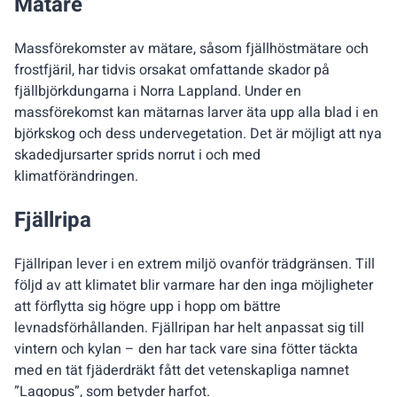
Mätare
Massförekomster av mätare, såsom fjällhöstmätare och
frostfjäril, har tidvis orsakat omfattande skador på
fjällbjörkdungarna i Norra Lappland. Under en
massförekomst kan mätarnas larver äta upp alla blad i en
björkskog och dess undervegetation. Det är möjligt att nya
skadedjursarter sprids norrut i och med
klimatförändringen.
Fjällripa
Fjällripan lever i en extrem miljö ovanför trädgränsen. Till
följd av att klimatet blir varmare har den inga möjligheter
att förflytta sig högre upp i hopp om bättre
levnadsförhållanden. Fjällripan har helt anpassat sig till
vintern och kylan – den har tack vare sina fötter täckta
med en tät fjäderdräkt fått det vetenskapliga namnet
”Lagopus”, som betyder harfot.