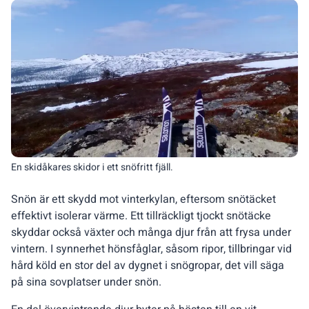
En skidåkares skidor i ett snöfritt fjäll.
Snön är ett skydd mot vinterkylan, eftersom snötäcket
effektivt isolerar värme. Ett tillräckligt tjockt snötäcke
skyddar också växter och många djur från att frysa under
vintern. I synnerhet hönsfåglar, såsom ripor, tillbringar vid
hård köld en stor del av dygnet i snögropar, det vill säga
på sina sovplatser under snön.