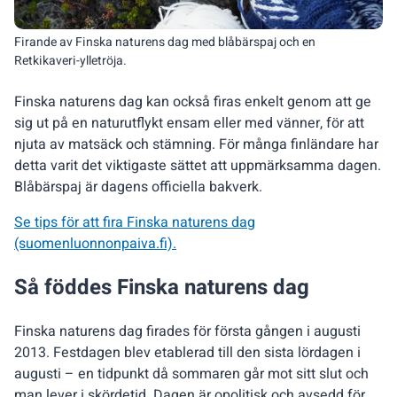
Firande av Finska naturens dag med blåbärspaj och en
Retkikaveri-ylletröja.
Finska naturens dag kan också firas enkelt genom att ge
sig ut på en naturutflykt ensam eller med vänner, för att
njuta av matsäck och stämning. För många finländare har
detta varit det viktigaste sättet att uppmärksamma dagen.
Blåbärspaj är dagens officiella bakverk.
Se tips för att fira Finska naturens dag
(suomenluonnonpaiva.fi).
Så föddes Finska naturens dag
Finska naturens dag firades för första gången i augusti
2013. Festdagen blev etablerad till den sista lördagen i
augusti – en tidpunkt då sommaren går mot sitt slut och
man lever i skördetid. Dagen är opolitisk och avsedd för