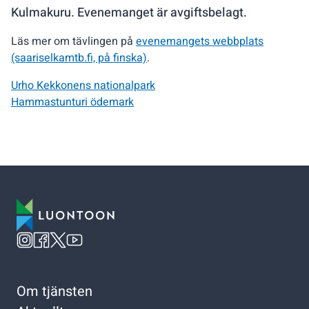
Kulmakuru. Evenemanget är avgiftsbelagt.
Läs mer om tävlingen på
evenemangets webbplats
(saariselkamtb.fi, på finska)
.
Urho Kekkonens nationalpark
Hammastunturi ödemark
Om tjänsten