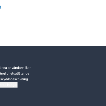
)
.
änna användarvillkor
gänglighetsutlåtande
skyddsbeskrivning
nställningar