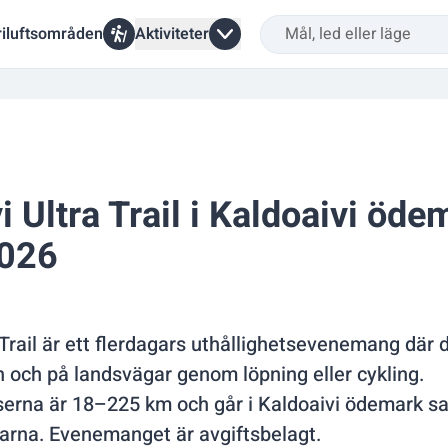
riluftsområden
Aktiviteter
i Ultra Trail i Kaldoaivi öd
2026
 Trail är ett flerdagars uthållighetsevenemang där 
 och på landsvägar genom löpning eller cykling.
serna är 18–225 km och går i Kaldoaivi ödemark s
rna. Evenemanget är avgiftsbelagt.