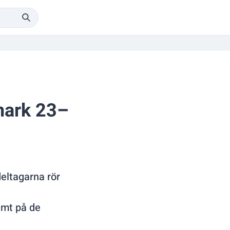
emark 23–
deltagarna rör
amt på de