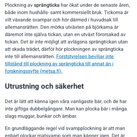
Plockning av
sprängticka
har ökat under de senaste åren,
både inom hushålls- samt kommersiellt bruk. Tickorna är
vilt växande svampar och hör därmed i huvudsak till
allemansrätten. Den mörka utväxten på björkarna är
däremot inte själva tickan, utan en utväxt förorsakad av
tickan. Det är inte möjligt att avlägsna sprängtickan utan
att skada trädet, därför hör plockningen av sprängticka
inte till allemansrätten.
Forststyrelsen beviljar inte
tillstånd till plockning av sprängticka till annat än i
forskningssyfte (metsa.fi).
Utrustning och säkerhet
Det är lätt att känna igen våra vanligaste bär, och de har
inte giftiga dubbelgångare. Man kan plocka bär i många
slags muggar, bunkar och ämbar.
En grundläggande regel vid svampplockning är att man
enbart plockar matsvamp som man känner igen. Det är