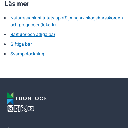
Läs mer
Naturresursinstitutets uppföljning av skogsbärsskörden
och prognoser (luke.fi).
Bärtider och ätliga bär
Giftiga bär
Svampplockning