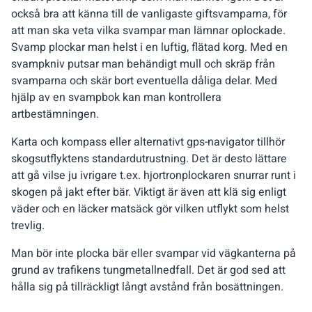
också bra att känna till de vanligaste giftsvamparna, för
att man ska veta vilka svampar man lämnar oplockade.
Svamp plockar man helst i en luftig, flätad korg. Med en
svampkniv putsar man behändigt mull och skräp från
svamparna och skär bort eventuella dåliga delar. Med
hjälp av en svampbok kan man kontrollera
artbestämningen.
Karta och kompass eller alternativt gps-navigator tillhör
skogsutflyktens standardutrustning. Det är desto lättare
att gå vilse ju ivrigare t.ex. hjortronplockaren snurrar runt i
skogen på jakt efter bär. Viktigt är även att klä sig enligt
väder och en läcker matsäck gör vilken utflykt som helst
trevlig.
Man bör inte plocka bär eller svampar vid vägkanterna på
grund av trafikens tungmetallnedfall. Det är god sed att
hålla sig på tillräckligt långt avstånd från bosättningen.