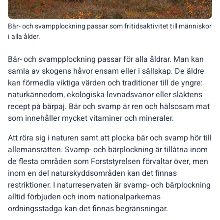
Bär- och svampplockning passar som fritidsaktivitet till människor
i alla ålder.
Bär- och svampplockning passar för alla åldrar. Man kan
samla av skogens håvor ensam eller i sällskap. De äldre
kan förmedla viktiga värden och traditioner till de yngre:
naturkännedom, ekologiska levnadsvanor eller släktens
recept på bärpaj. Bär och svamp är ren och hälsosam mat
som innehåller mycket vitaminer och mineraler.
Att röra sig i naturen samt att plocka bär och svamp hör till
allemansrätten. Svamp- och bärplockning är tillåtna inom
de flesta områden som Forststyrelsen förvaltar över, men
inom en del naturskyddsområden kan det finnas
restriktioner. I naturreservaten är svamp- och bärplockning
alltid förbjuden och inom nationalparkernas
ordningsstadga kan det finnas begränsningar.