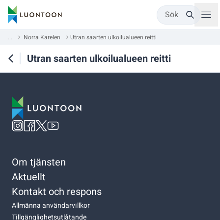
Sök
...
Norra Karelen
Utran saarten ulkoilualueen reitti
Utran saarten ulkoilualueen reitti
Om tjänsten
Aktuellt
Kontakt och respons
Allmänna användarvillkor
Tillgänglighetsutlåtande