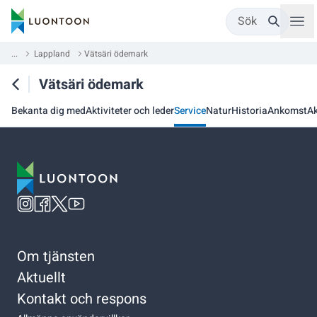
Sök
...
Lappland
Vätsäri ödemark
Vätsäri ödemark
Bekanta dig med
Aktiviteter och leder
Service
Natur
Historia
Ankomst
Ak
Om tjänsten
Aktuellt
Kontakt och respons