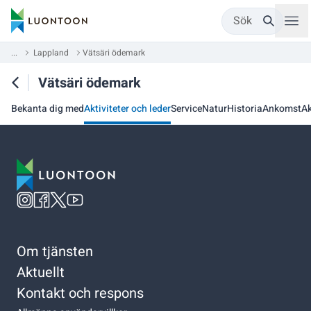
Sök
...
Lappland
Vätsäri ödemark
Vätsäri ödemark
Bekanta dig med
Aktiviteter och leder
Service
Natur
Historia
Ankomst
Ak
Om tjänsten
Aktuellt
Kontakt och respons