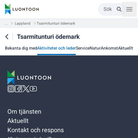
Sök
...
Lappland
Tsarmitunturi ödemark
Tsarmitunturi ödemark
Bekanta dig med
Aktiviteter och leder
Service
Natur
Ankomst
Aktuellt
Om tjänsten
Aktuellt
Kontakt och respons