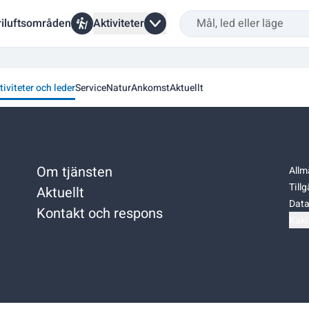
riluftsområden
Aktiviteter
tiviteter och leder
Service
Natur
Ankomst
Aktuellt
Om tjänsten
Allm
Till
Aktuellt
Data
Kontakt och respons
Kaki