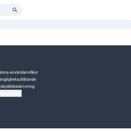
änna användarvillkor
gänglighetsutlåtande
skyddsbeskrivning
nställningar