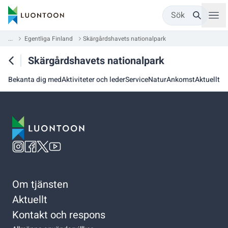
Sök
...
Egentliga Finland
Skärgårdshavets nationalpark
Skärgårdshavets nationalpark
Bekanta dig med
Aktiviteter och leder
Service
Natur
Ankomst
Aktuellt
Om tjänsten
Aktuellt
Kontakt och respons