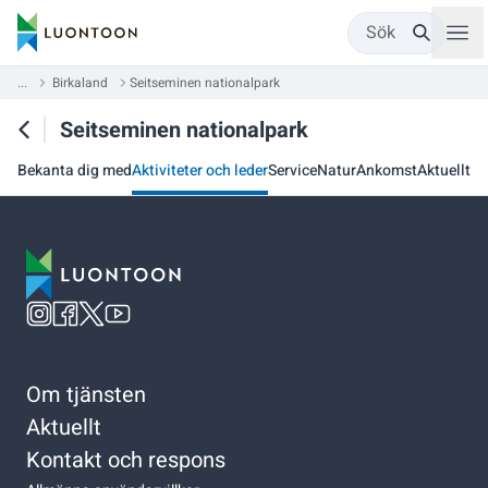
Sök
...
Birkaland
Seitseminen nationalpark
Seitseminen nationalpark
Bekanta dig med
Aktiviteter och leder
Service
Natur
Ankomst
Aktuellt
Om tjänsten
Aktuellt
Kontakt och respons