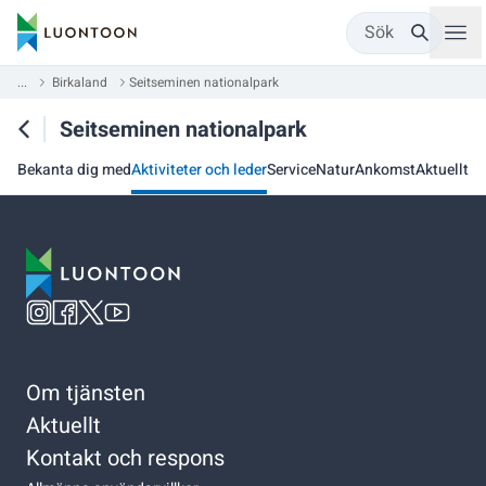
Sök
...
Birkaland
Seitseminen nationalpark
Seitseminen nationalpark
Bekanta dig med
Aktiviteter och leder
Service
Natur
Ankomst
Aktuellt
Om tjänsten
Aktuellt
Kontakt och respons