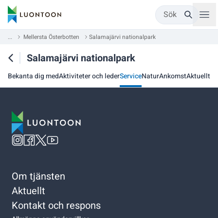
Sök
...
Mellersta Österbotten
Salamajärvi nationalpark
Salamajärvi nationalpark
Bekanta dig med
Aktiviteter och leder
Service
Natur
Ankomst
Aktuellt
Om tjänsten
Aktuellt
Kontakt och respons